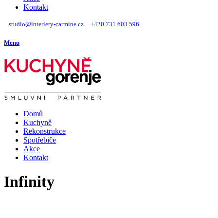
Kontakt
studio@interiery-carmine.cz
+420 731 603 596
Menu
Domů
Kuchyně
Rekonstrukce
Spotřebiče
Akce
Kontakt
Infinity