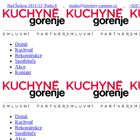
Nad Šutkou 1811/12, Praha 8
studio@interiery-carmine.cz
+420 
Domů
Kuchyně
Rekonstrukce
Spotřebiče
Akce
Kontakt
Domů
Kuchyně
Rekonstrukce
Spotřebiče
Akce